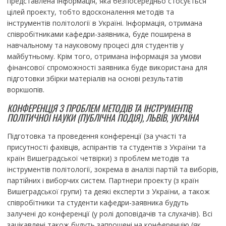
представлена ​​інформація, яка безпосередньо стосується
цілей проекту, тобто вдосконалення методів та
інструментів політології в Україні. Інформація, отримана
співробітниками кафедри-заявника, буде поширена в
навчальному та науковому процесі для студентів у
майбутньому. Крім того, отримана інформація за умови
фінансової спроможності заявника буде використана для
підготовки збірки матеріалів на основі результатів
воркшопів.
КОНФЕРЕНЦІЯ З ПРОБЛЕМ МЕТОДІВ ТА ІНСТРУМЕНТІВ
ПОЛІТИЧНОЇ НАУКИ (ПУБЛІЧНА ПОДІЯ), ЛЬВІВ, УКРАЇНА
Підготовка та проведення конференції (за участі та
присутності фахівців, аспірантів та студентів з України та
країн Вишеградської четвірки) з проблем методів та
інструментів політології, зокрема в аналізі партій та виборів,
партійних і виборчих систем. Партнери проекту (з країн
Вишеградської групи) та деякі експерти з України, а також
співробітники та студенти кафедри-заявника будуть
залучені до конференції (у ролі доповідачів та слухачів). Всі
зацікавлені також будуть запрошені на конференцію (як