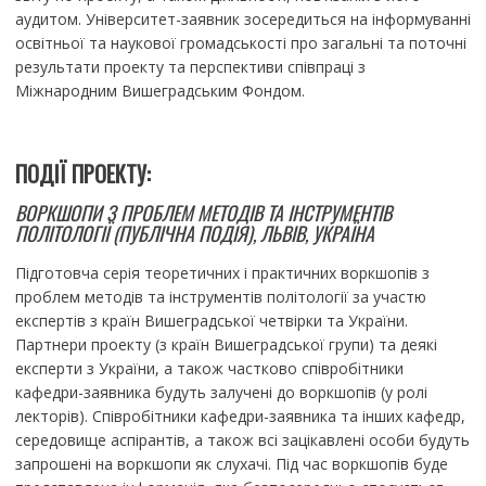
аудитом. Університет-заявник зосередиться на інформуванні
освітньої та наукової громадськості про загальні та поточні
результати проекту та перспективи співпраці з
Міжнародним Вишеградським Фондом.
ПОДІЇ ПРОЕКТУ:
ВОРКШОПИ З ПРОБЛЕМ МЕТОДІВ ТА ІНСТРУМЕНТІВ
ПОЛІТОЛОГІЇ (ПУБЛІЧНА ПОДІЯ), ЛЬВІВ, УКРАЇНА
Підготовча серія теоретичних і практичних воркшопів з
проблем методів та інструментів політології за участю
експертів з країн Вишеградської четвірки та України.
Партнери проекту (з країн Вишеградської групи) та деякі
експерти з України, а також частково співробітники
кафедри-заявника будуть залучені до воркшопів (у ролі
лекторів). Співробітники кафедри-заявника та інших кафедр,
середовище аспірантів, а також всі зацікавлені особи будуть
запрошені на воркшопи як слухачі. Під час воркшопів буде