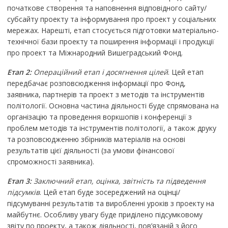
початкове створення та наповнення відповідного сайту/
субсайту проекту та інформування про проект у соціальних
мережах. Нарешті, етап стосується підготовки матеріально-
технічної бази проекту та поширення інформації і продукції
про проект та Міжнародний Вишеградський Фонд.
Етап 2:
Операційний етап і досягнення цілей
. Цей етап
передбачає розповсюдження інформації про Фонд,
заявника, партнерів та проект з методів та інструментів
політології. Основна частина діяльності буде спрямована на
організацію та проведення воркшопів і конференції з
проблем методів та інструментів політології, а також друку
та розповсюдженню збірників матеріалів на основі
результатів цієї діяльності (за умови фінансової
спроможності заявника).
Етап 3:
Заключний етап, оцінка, звітність та підведення
підсумків
. Цей етап буде зосереджений на оцінці/
підсумуванні результатів та виробленні уроків з проекту на
майбутнє. Особливу увагу буде приділено підсумковому
звіту по проекту, а також діяльності, пов’язаній з його